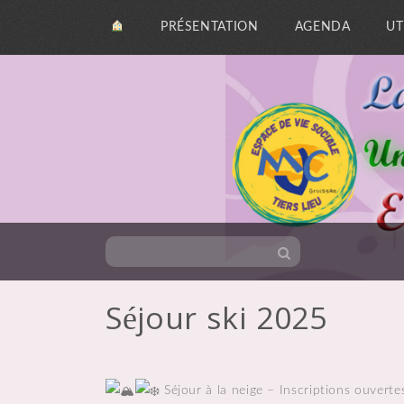
PRÉSENTATION
AGENDA
UT
Séjour ski 2025
Skip
to
content
Séjour à la neige – Inscriptions ouvert