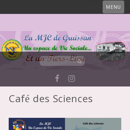
MENU
Café des Sciences
Skip
to
content