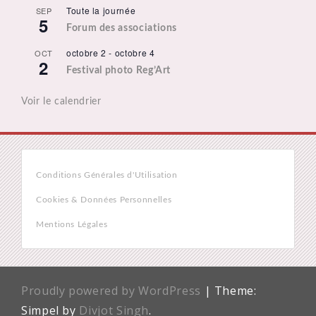
Toute la journée
SEP
5
Forum des associations
octobre 2
-
octobre 4
OCT
2
Festival photo Reg’Art
Voir le calendrier
Conditions Générales d'Utilisation
Cookies & Données Personnelles
Mentions Légales
Proudly powered by WordPress
|
Theme:
Simpel by
Divjot Singh
.