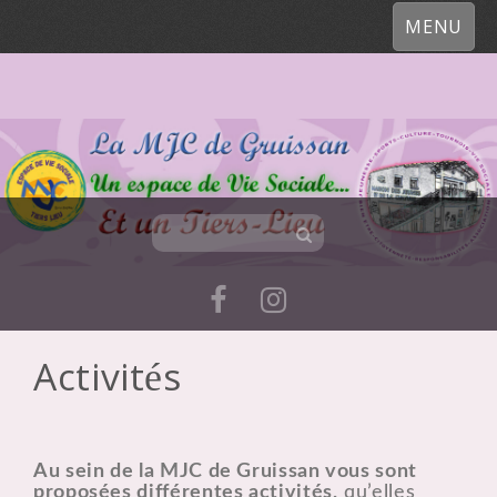
MENU
Activités
Skip
to
content
Au sein de la MJC de Gruissan vous sont
proposées différentes activités,
qu’elles