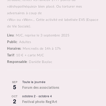
Scrabble, tenter les fameux 1797 points du
«déshypothéquiez» bien placé. Ou torturer mes
adversaires à coup de
«Wu» ou «Won»… Cette activité est labelisée EVS (Espace
de Vie Sociale).
Lieu
: MJC, reprise le 3 septembre 2025
Public
: Adultes
Horaires
: Mercredis de 14h à 17h
Tarif
: 10 € + carte MJC
Responsable
: Danièle Baylac
Toute la journée
SEP
5
Forum des associations
octobre 2
-
octobre 4
OCT
2
Festival photo Reg’Art