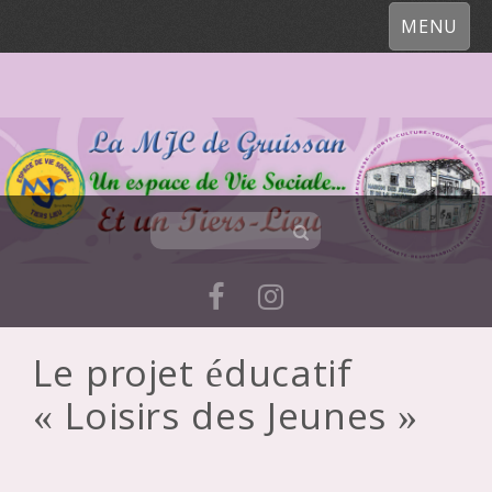
MENU
Le projet éducatif
Skip
« Loisirs des Jeunes »
to
content