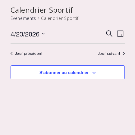
Calendrier Sportif
Évènements
Calendrier Sportif
Recher
Nav
4/23/2026
Recherche
Jour
de
et
Sélectionnez
vue
navigat
une
Jour précédent
Jour suivant
Évè
date.
de
vues
S’abonner au calendrier
Évènem