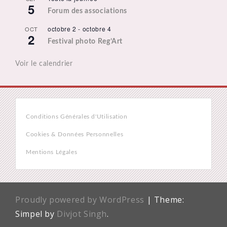
5
Forum des associations
octobre 2
-
octobre 4
OCT
2
Festival photo Reg’Art
Voir le calendrier
Conditions Générales d'Utilisation
Cookies & Données Personnelles
Mentions Légales
Proudly powered by WordPress
|
Theme:
Simpel by
Divjot Singh
.