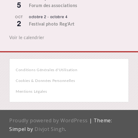
5
Forum des associations
octobre 2
-
octobre 4
OCT
2
Festival photo Reg’Art
Voir le calendrier
Conditions Générales d'Utilisation
Cookies & Données Personnelles
Mentions Légales
Proudly powered by WordPress
|
Theme:
Simpel by
Divjot Singh
.