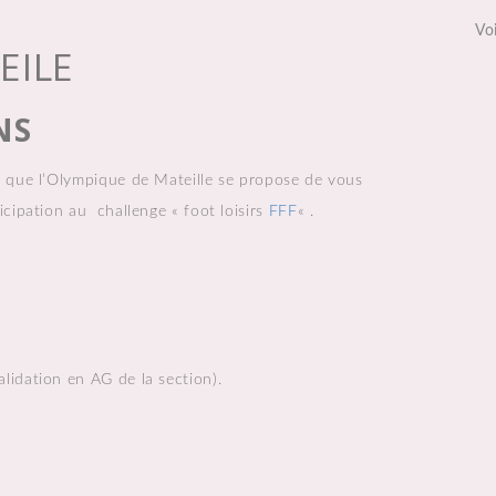
Voi
EILE
NS
st que l’Olympique de Mateille se propose de vous
ticipation au challenge « foot loisirs
FFF
« .
lidation en AG de la section).